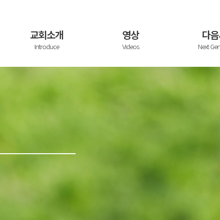
교회소개
영상
다음
Introduce
Videos
Next Gen
교회소개 및 담임목사 인사말
설교영
주일
연혁||Church History
상||Sermon
You
섬기는 사람들|| Servants
You
예배시간 안내 / 오시는길 / 교회둘러보기
한글
Engl