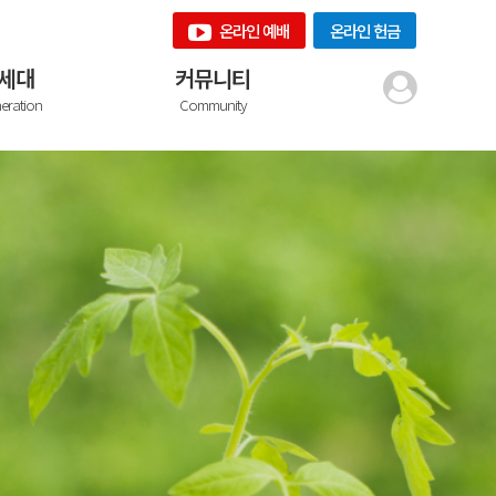
온라인 예배
온라인 헌금
세대
커뮤니티
eration
Community
학교||Sunday School
공지사항||Notice
JOIN
th Group
갤러리||Gallery
LOGIN
ng ADULT EM
주보||Bulletins
학교||Koean School
새가족||New Family
ish Ministry