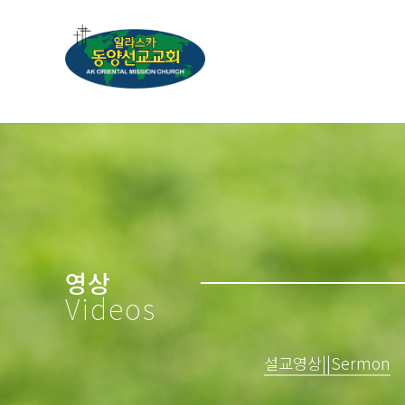
영상
Videos
설교영상||Sermon